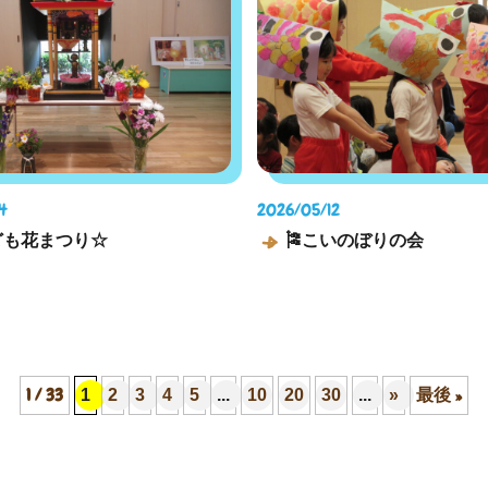
4
2026/05/12
ども花まつり☆
🎏こいのぼりの会
1 / 33
最後 »
1
2
3
4
5
...
10
20
30
...
»