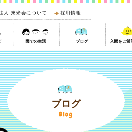
法人 東光会について
採用情報
て
園での生活
ブログ
入園をご希
ブログ
Blog