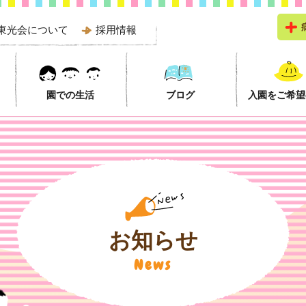
 東光会について
採用情報
園での生活
ブログ
入園をご希望
お知らせ
News